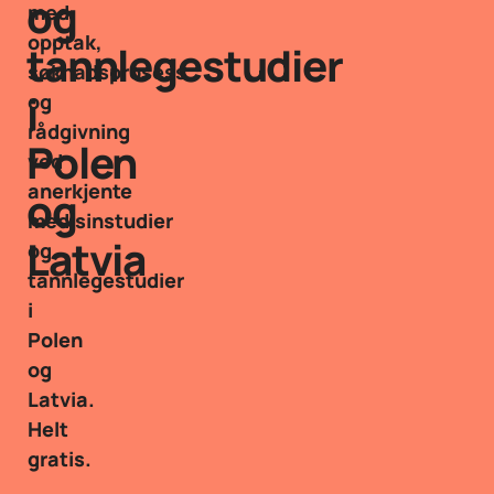
og
med
opptak,
tannlegestudier
søknadsprosess
i
og
rådgivning
Polen
ved
anerkjente
og
medisinstudier
Latvia
og
tannlegestudier
i
Polen
og
Latvia.
Helt
gratis.