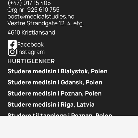
(+47) 917 15 405
Org nr: 925 610 755
post@medicalstudies.no
Vestre Strandgate 12, 4. etg.
4610 Kristiansand
Facebook
Instagram
HURTIGLENKER
Studere medisin i Bialystok, Polen
​Studere medisin i Gdansk, Polen
Studere medisin i Poznan, Polen
Studere medisin i Riga, Latvia
Studere til tannlege i Poznan, Polen
Studere til tannlege i Riga, Latvia
Studiestøtte