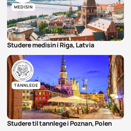
MEDISIN
Studere medisin i Riga, Latvia
TANNLEGE
Studere til tannlege i Poznan, Polen