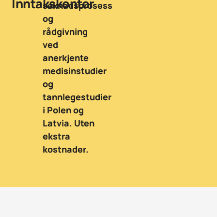
Inntakskontor
søknadsprosess
og
rådgivning
ved
anerkjente
medisinstudier
og
tannlegestudier
i Polen og
Latvia. Uten
ekstra
kostnader.